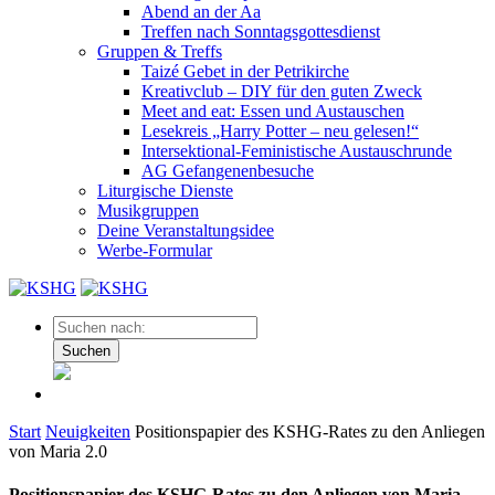
Abend an der Aa
Treffen nach Sonntagsgottesdienst
Gruppen & Treffs
Taizé Gebet in der Petrikirche
Kreativclub – DIY für den guten Zweck
Meet and eat: Essen und Austauschen
Lesekreis „Harry Potter – neu gelesen!“
Intersektional-Feministische Austauschrunde
AG Gefangenenbesuche
Liturgische Dienste
Musikgruppen
Deine Veranstaltungsidee
Werbe-Formular
Suchen
Start
Neuigkeiten
Positionspapier des KSHG-Rates zu den Anliegen
von Maria 2.0
Positionspapier des KSHG-Rates zu den Anliegen von Maria