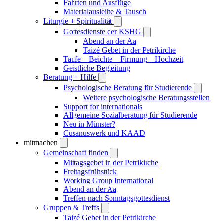
Fahrten und Ausflüge
Materialausleihe & Tausch
Liturgie + Spiritualität
Gottesdienste der KSHG
Abend an der Aa
Taizé Gebet in der Petrikirche
Taufe – Beichte – Firmung – Hochzeit
Geistliche Begleitung
Beratung + Hilfe
Psychologische Beratung für Studierende
Weitere psychologische Beratungsstellen
Support for internationals
Allgemeine Sozialberatung für Studierende
Neu in Münster?
Cusanuswerk und KAAD
mitmachen
Gemeinschaft finden
Mittagsgebet in der Petrikirche
Freitagsfrühstück
Working Group International
Abend an der Aa
Treffen nach Sonntagsgottesdienst
Gruppen & Treffs
Taizé Gebet in der Petrikirche