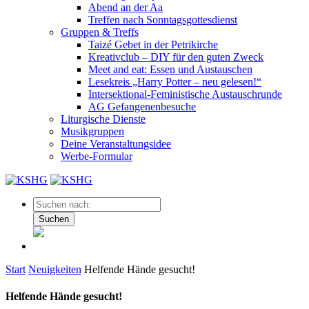
Abend an der Aa
Treffen nach Sonntagsgottesdienst
Gruppen & Treffs
Taizé Gebet in der Petrikirche
Kreativclub – DIY für den guten Zweck
Meet and eat: Essen und Austauschen
Lesekreis „Harry Potter – neu gelesen!“
Intersektional-Feministische Austauschrunde
AG Gefangenenbesuche
Liturgische Dienste
Musikgruppen
Deine Veranstaltungsidee
Werbe-Formular
Suchen
Start
Neuigkeiten
Helfende Hände gesucht!
Helfende Hände gesucht!