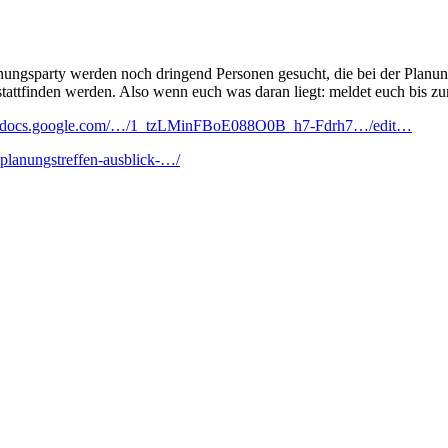
ngsparty werden noch dringend Personen gesucht, die bei der Planung
tattfinden werden. Also wenn euch was daran liegt: meldet euch bis zu
//docs.google.com/…/1_tzLM
inFBoE088O0B_h7-Fdrh7…/edit…
planungstreffen-ausblick-…/