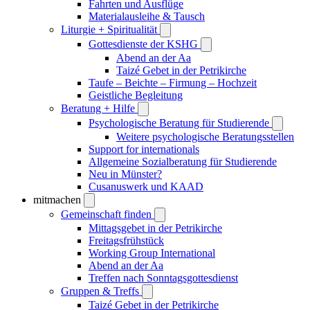
Fahrten und Ausflüge
Materialausleihe & Tausch
Liturgie + Spiritualität
Gottesdienste der KSHG
Abend an der Aa
Taizé Gebet in der Petrikirche
Taufe – Beichte – Firmung – Hochzeit
Geistliche Begleitung
Beratung + Hilfe
Psychologische Beratung für Studierende
Weitere psychologische Beratungsstellen
Support for internationals
Allgemeine Sozialberatung für Studierende
Neu in Münster?
Cusanuswerk und KAAD
mitmachen
Gemeinschaft finden
Mittagsgebet in der Petrikirche
Freitagsfrühstück
Working Group International
Abend an der Aa
Treffen nach Sonntagsgottesdienst
Gruppen & Treffs
Taizé Gebet in der Petrikirche