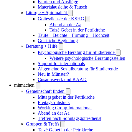
Fahrten und Ausflüge
Materialausleihe & Tausch
Liturgie + Spiritualität
Gottesdienste der KSHG
Abend an der Aa
Taizé Gebet in der Petrikirche
Taufe – Beichte – Firmung – Hochzeit
Geistliche Begleitung
Beratung + Hilfe
Psychologische Beratung für Studierende
Weitere psychologische Beratungsstellen
Support for internationals
Allgemeine Sozialberatung für Studierende
Neu in Münster?
Cusanuswerk und KAAD
mitmachen
Gemeinschaft finden
Mittagsgebet in der Petrikirche
Freitagsfrühstück
Working Group International
Abend an der Aa
Treffen nach Sonntagsgottesdienst
Gruppen & Treffs
Taizé Gebet in der Petrikirche