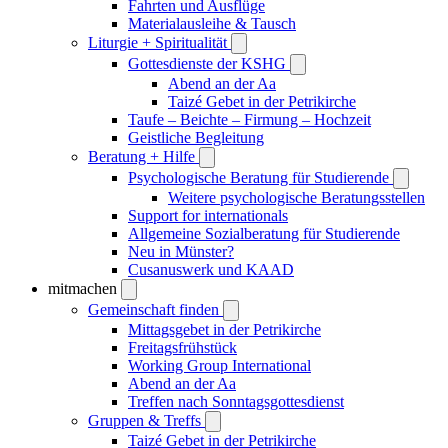
Fahrten und Ausflüge
Materialausleihe & Tausch
Liturgie + Spiritualität
Gottesdienste der KSHG
Abend an der Aa
Taizé Gebet in der Petrikirche
Taufe – Beichte – Firmung – Hochzeit
Geistliche Begleitung
Beratung + Hilfe
Psychologische Beratung für Studierende
Weitere psychologische Beratungsstellen
Support for internationals
Allgemeine Sozialberatung für Studierende
Neu in Münster?
Cusanuswerk und KAAD
mitmachen
Gemeinschaft finden
Mittagsgebet in der Petrikirche
Freitagsfrühstück
Working Group International
Abend an der Aa
Treffen nach Sonntagsgottesdienst
Gruppen & Treffs
Taizé Gebet in der Petrikirche