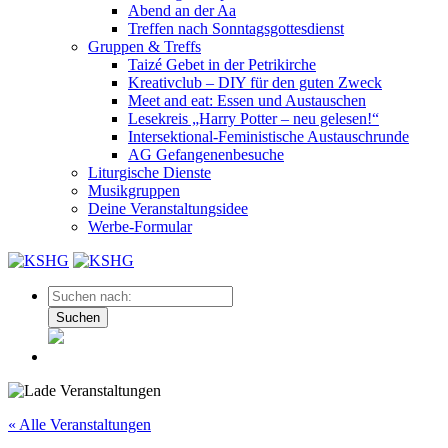
Abend an der Aa
Treffen nach Sonntagsgottesdienst
Gruppen & Treffs
Taizé Gebet in der Petrikirche
Kreativclub – DIY für den guten Zweck
Meet and eat: Essen und Austauschen
Lesekreis „Harry Potter – neu gelesen!“
Intersektional-Feministische Austauschrunde
AG Gefangenenbesuche
Liturgische Dienste
Musikgruppen
Deine Veranstaltungsidee
Werbe-Formular
Suchen
« Alle Veranstaltungen