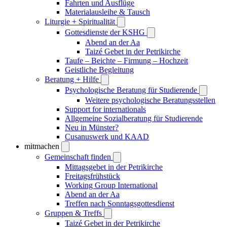
Fahrten und Ausflüge
Materialausleihe & Tausch
Liturgie + Spiritualität
Gottesdienste der KSHG
Abend an der Aa
Taizé Gebet in der Petrikirche
Taufe – Beichte – Firmung – Hochzeit
Geistliche Begleitung
Beratung + Hilfe
Psychologische Beratung für Studierende
Weitere psychologische Beratungsstellen
Support for internationals
Allgemeine Sozialberatung für Studierende
Neu in Münster?
Cusanuswerk und KAAD
mitmachen
Gemeinschaft finden
Mittagsgebet in der Petrikirche
Freitagsfrühstück
Working Group International
Abend an der Aa
Treffen nach Sonntagsgottesdienst
Gruppen & Treffs
Taizé Gebet in der Petrikirche