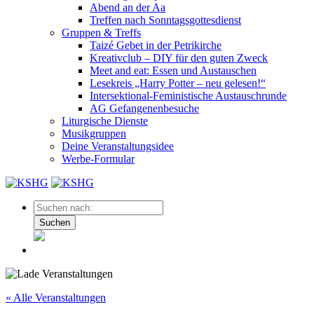
Abend an der Aa
Treffen nach Sonntagsgottesdienst
Gruppen & Treffs
Taizé Gebet in der Petrikirche
Kreativclub – DIY für den guten Zweck
Meet and eat: Essen und Austauschen
Lesekreis „Harry Potter – neu gelesen!“
Intersektional-Feministische Austauschrunde
AG Gefangenenbesuche
Liturgische Dienste
Musikgruppen
Deine Veranstaltungsidee
Werbe-Formular
Suchen
« Alle Veranstaltungen