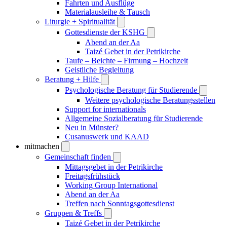
Fahrten und Ausflüge
Materialausleihe & Tausch
Liturgie + Spiritualität
Gottesdienste der KSHG
Abend an der Aa
Taizé Gebet in der Petrikirche
Taufe – Beichte – Firmung – Hochzeit
Geistliche Begleitung
Beratung + Hilfe
Psychologische Beratung für Studierende
Weitere psychologische Beratungsstellen
Support for internationals
Allgemeine Sozialberatung für Studierende
Neu in Münster?
Cusanuswerk und KAAD
mitmachen
Gemeinschaft finden
Mittagsgebet in der Petrikirche
Freitagsfrühstück
Working Group International
Abend an der Aa
Treffen nach Sonntagsgottesdienst
Gruppen & Treffs
Taizé Gebet in der Petrikirche